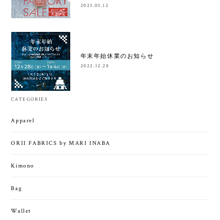
2023.05.12
年末年始休業のお知らせ
2022.12.28
CATEGORIES
Apparel
ORII FABRICS by MARI INABA
Kimono
Bag
Wallet