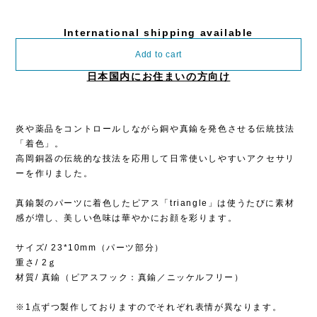
International shipping available
Add to cart
日本国内にお住まいの方向け
炎や薬品をコントロールしながら銅や真鍮を発色させる伝統技法
「着色」。
高岡銅器の伝統的な技法を応用して日常使いしやすいアクセサリ
ーを作りました。
真鍮製のパーツに着色したピアス「triangle」は使うたびに素材
感が増し、美しい色味は華やかにお顔を彩ります。
サイズ/ 23*10mm（パーツ部分）
重さ/ 2ｇ
材質/ 真鍮（ピアスフック：真鍮／ニッケルフリー）
※1点ずつ製作しておりますのでそれぞれ表情が異なります。