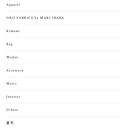
Apparel
ORII FABRICS by MARI INABA
Kimono
Bag
Wallet
Accessory
Men's
Interior
Others
夏市