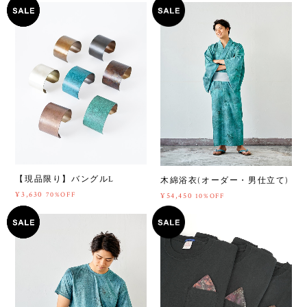
【現品限り】バングルL
木綿浴衣(オーダー・男仕立て)
¥3,630
70%OFF
¥54,450
10%OFF