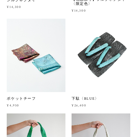
シルクネクタイ
〈限定色〉
¥14,300
¥14,300
ポケットチーフ
下駄〈BLUE〉
¥4,950
¥26,400