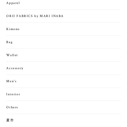
Apparel
ORII FABRICS by MARI INABA
Kimono
Bag
Wallet
Accessory
Men's
Interior
Others
夏市