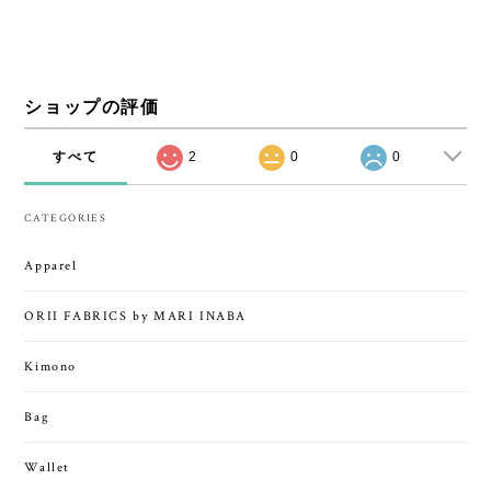
ショップの評価
すべて
2
0
0
CATEGORIES
Apparel
ORII FABRICS by MARI INABA
Kimono
Bag
Wallet