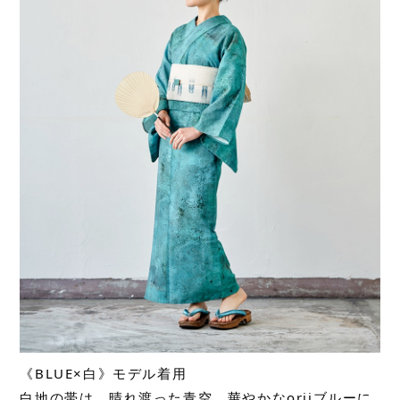
《BLUE×白》モデル着用
白地の帯は、晴れ渡った青空、華やかなoriiブルーに