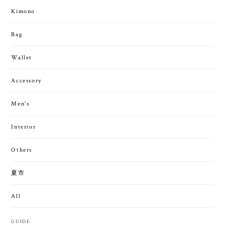
Kimono
Bag
Wallet
Accessory
Men's
Interior
Others
夏市
All
GUIDE